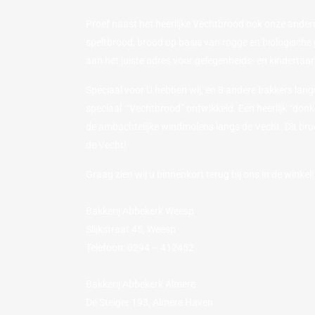
Proef naast het heerlijke Vechtbrood ook onze ander
speltbrood, brood op basis van rogge en biologische 
aan het juiste adres voor gelegenheids- en kindertaa
Speciaal voor U hebben wij, en 8 andere bakkers lan
speciaal “Vechtbrood” ontwikkeld. Een heerlijk “don
de ambachtelijke windmolens langs de Vecht. Dit brood
de Vecht!
Graag zien wij u binnenkort terug bij ons in de winkel!
Bakkerij Abbekerk Weesp
Slijkstraat 45, Weesp
Telefoon: 0294 – 412452
Bakkerij Abbekerk Almere
De Steiger 193, Almere Haven