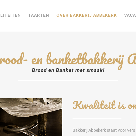
LITEITEN
TAARTEN
OVER BAKKERIJ ABBEKERK
VACA
ood- en banketbakkerij 
Brood en Banket met smaak!
Kwaliteit is on
Bakkerij Abbekerk staat voor vers e