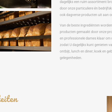
dagelijks een ruim assortiment br
door onze particuliere én bedrijf
ook dagverse producten uit aan o
Van de beste ingrediënten worden
producten gemaakt door onze profe
en professionele dames klaar om 
zodat U dagelijks kunt genieten v
ontbijt, lunch en diner; koek en g
gelegenheden.
eiten