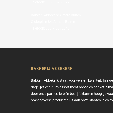
Telefoon: 036 – 5250899
Bakkerij Abbekerk Almere Buiten
Globeplein 84, Almere Buiten
Telefoon: 036 – 5372843
BAKKERIJ ABBEKERK
Bakkerij Abbekerk staat voor vers en kwaliteit. In eig
dagelijks een ruim assortiment brood en banket. Smaa
door onze particuliere én bedrijfsklanten hoog gewaa
ook dagverse producten uit aan onze klanten in en 