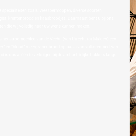
e specialiteiten zoals: Weespermoppen, diverse soorten
gist, krentenbrood en kaasbroodjes. Daarnaast bent u bij ons
rten die wij volledig naar uw wens kunnen maken.
gs het stroomgebied van de Vecht, (van Utrecht tot Muiden) een
ker” en “blond” meergranenbrood op basis van volkorenmeel van
 is dus alléén te verkrijgen bij de ambachtelijke bakkers langs